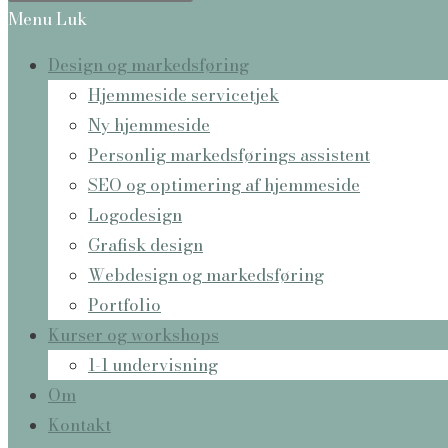
Menu
Luk
Design og markedsføring
Hjemmeside servicetjek
Ny hjemmeside
Personlig markedsførings assistent
SEO og optimering af hjemmeside
Logodesign
Grafisk design
Webdesign og markedsføring
Portfolio
Kurser og workshops
1-1 undervisning
Om
Kontakt