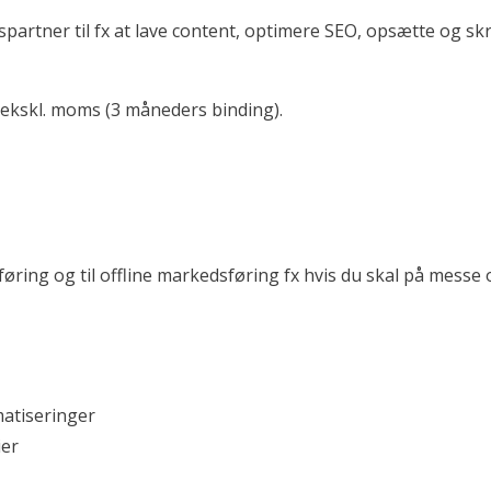
artner til fx at lave content, optimere SEO, opsætte og sk
- ekskl. moms (3 måneders binding).
føring og til offline markedsføring fx hvis du skal på messe
atiseringer
ier